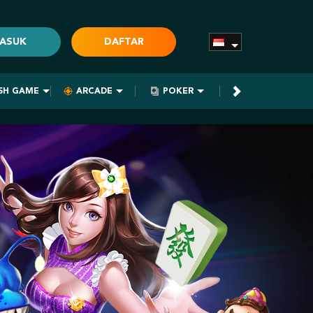
ASUK
DAFTAR
SH GAME
ARCADE
POKER
E-SPORTS