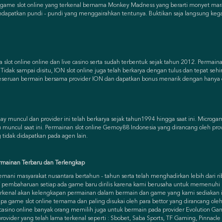
ki game slot online yang terkenal bernama Monkey Madness yang berarti monyet marah
dapatkan pundi - pundi yang menggairahkan tentunya. Buktikan saja langsung kegaco
 slot online online dan live casino serta sudah terbentuk sejak tahun 2012. Permaina
. Tidak sampai disitu, ION slot online juga telah berkarya dengan tulus dan tepat s
an keseruan bermain bersama provider ION dan dapatkan bonus menarik dengan hany
y muncul dan provider ini telah berkarya sejak tahun1994 hingga saat ini. Microgam
u muncul saat ini. Permainan slot online Gemoy88 Indonesia yang dirancang oleh prov
g tidak didapatkan pada agen lain.
ermainan Terbaru dan Terlengkap
mani masyarakat nusantara bertahun - tahun serta telah menghadirkan lebih dari r
e / pembaharuan setiap ada game baru dirilis karena kami berusaha untuk memenu
erkenal akan kelengkapan permainan dalam bermain dan game yang kami sediakan itu be
pa game slot online ternama dan paling disukai oleh para bettor yang dirancang ole
sino online banyak orang memilih juga untuk bermain pada provider Evolution Gam
vider yang telah lama terkenal seperti : Sbobet, Saba Sports, TF Gaming, Pinnacle 