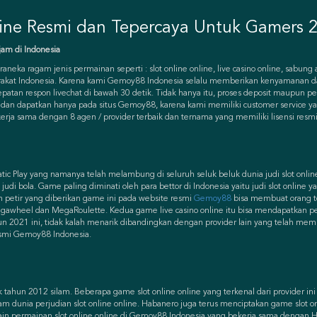
ne Resmi dan Tepercaya Untuk Gamers 
jam di Indonesia
raneka ragam jenis permainan seperti : slot online online, live casino online, sabung
syarakat Indonesia. Karena kami Gemoy88 Indonesia selalu memberikan kenyamana
patan respon livechat di bawah 30 detik. Tidak hanya itu, proses deposit maupun p
n dan dapatkan hanya pada situs Gemoy88, karena kami memiliki customer service 
ja sama dengan 8 agen / provider terbaik dan ternama yang memiliki lisensi resmi 
atic Play yang namanya telah melambung di seluruh seluk beluk dunia judi slot onlin
 dan judi bola. Game paling diminati oleh para bettor di Indonesia yaitu judi slot onli
 petir yang diberikan game ini pada website resmi
Gemoy88
bisa membuat orang t
gawheel dan MegaRoulette. Kedua game live casino online itu bisa mendapatkan perka
tahun 2021 ini, tidak kalah menarik dibandingkan dengan provider lain yang telah me
esmi Gemoy88 Indonesia.
tahun 2012 silam. Beberapa game slot online online yang terkenal dari provider in
m dunia perjudian slot online online. Habanero juga terus menciptakan game slot 
main permainan slot online online di Gemoy88 Indonesia yang bekerja sama dengan 