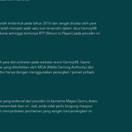
 telah terbentuk pada tahun 2016 dan sangat disukai oleh para
telah menjadi salah satu icon tersendiri dalam situs Gemoy88
unia sehingga tentunya RTP (Return to Player) pada provider ini
oleh para slot onlineter pada website resmi Gemoy88. Game
me yang diterbitkan oleh MGA (Malta Gaming Authority) dan
ettor hanya dengan menggunakan perangkat / ponsel pribadi,
ine yang terkenal dari provider ini bernama Mayan Gems, Aztec
enembak ikan ini. Jadi, anda tidak perlu bingung maupun
am menyediakan permainan yang sangat menyenangkan ini.