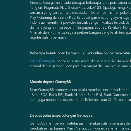
Sbobet. Pada game arcade terdapat beberapa jenis permainan sep
Tangkas, Pragmatic Play, Giocco Plus, Joker123, Spadegaming, 
ternama yang barusan saja disebutkan. Dalam permainan poker on
Play, 9Gaming dan Balak Play. Terdapat game sabung ayam juga 
Indonesia memiliki 3 provider terbaik dengan kualitas terbaik 
diantara yang lainnya seperti : Singapura, Sydney, Kamboja, H
Nikmati dan ikuti terus segala perkembangan yang telah ter
reguler dalam bermain.
Beberapa Keuntungan Bermain judi slot online online pada Sit
Login Gemoy88
Indonesia resmi memiliki beberapa fasilitas d
berasal dari segi rohani dan pastinya sangat disukai oleh semua pa
Metode deposit Gemoy88
Situs Gemoy88 tentunya akan selalu memberikan kemudahan untuk
: Bank BCA, Bank BRI, Bank Mandiri, Bank BNI, Bank Danamon d
kami juga menerima deposit pulsa Telkomsel dan XL. Terbukti 
Deposit pulsa tanpa potongan Gemoy88
Gemoy88 memberikan keleluasaan member dalam bermain dengan 
berubah setiap harinya. Kami Gemoy88 Indonesia menerima deposi