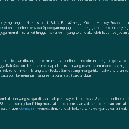
e yang sangat terkenal seperti : Fafafa, Fafafa2 hingga Golden Monkey. Provider ini
ame slot online online, provider Spedegaming juga merancang game tembak ikan yang 
a memiliki sertifikat hingga lisensi resmi yang telah diakui oleh badan perjudian d
elah menciptakan ribuan jenis permainan slot online online dimana sangat digemari 
gga Bali Vacation dan telah mendapatkan lisensi yang resmi dalam menciptakan ga
 PG Soft sendiri memiliki singkatan Pocket Games yang mengartikan bahwa seluruh b
dapatkan kemenangan yang sensational atau tidak terduga.
embak ikan yang sangat disukai oleh para player di Indonesia. Game slot online onl
3 atau dikenal joker fishing merupakan pencetus utama dalam permainan tembak m
t dalam situs
Gemoy88
Indonesia dimana telah bekerja sama dengan Joker123 dal