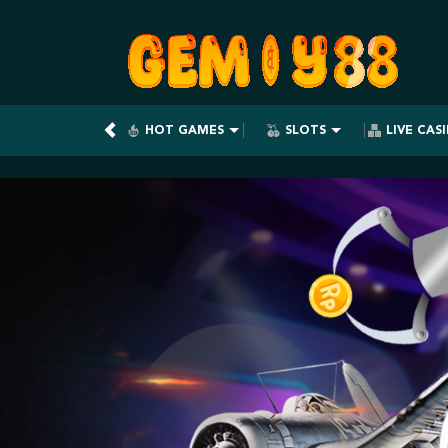
HOT GAMES
SLOTS
LIVE CAS