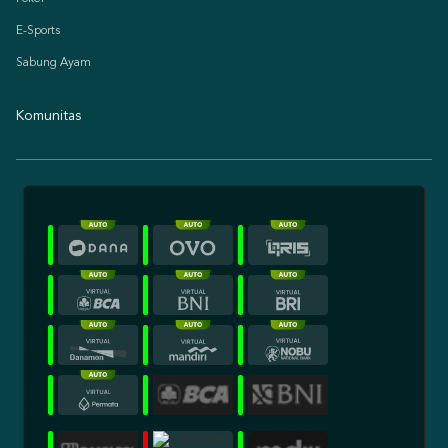
E-Sports
Sabung Ayam
Komunitas