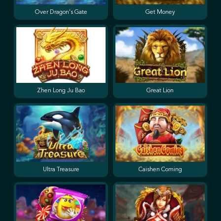
Over Dragon's Gate
Get Money
Zhen Long Ju Bao
Great Lion
Ultra Treasure
Caishen Coming