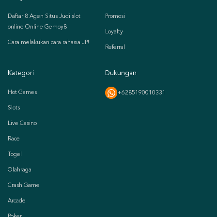
Daftar 8 Agen Situs Judi slot
Promosi
online Online Gemoy8
Loyalty
Cara melakukan cara rahasia JP!
Referral
Kategori
Dukungan
Hot Games
+6285190010331
Slots
Live Casino
Race
Togel
Olahraga
Crash Game
Arcade
Poker