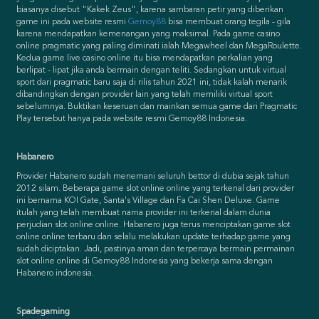
biasanya disebut "Kakek Zeus", karena sambaran petir yang diberikan
game ini pada website resmi
Gemoy88
bisa membuat orang tegila - gila
karena mendapatkan kemenangan yang maksimal. Pada game casino
online pragmatic yang paling diminati ialah Megawheel dan MegaRoulette.
Kedua game live casino online itu bisa mendapatkan perkalian yang
berlipat - lipat jika anda bermain dengan teliti. Sedangkan untuk virtual
sport dari pragmatic baru saja di rilis tahun 2021 ini, tidak kalah menarik
dibandingkan dengan provider lain yang telah memiliki virtual sport
sebelumnya. Buktikan keseruan dan mainkan semua game dari Pragmatic
Play tersebut hanya pada website resmi Gemoy88 Indonesia.
Habanero
Provider Habanero sudah menemani seluruh bettor di dubia sejak tahun
2012 silam. Beberapa game slot online online yang terkenal dari provider
ini bernama KOI Gate, Santa's Village dan Fa Cai Shen Deluxe. Game
itulah yang telah membuat nama provider ini terkenal dalam dunia
perjudian slot online online. Habanero juga terus menciptakan game slot
online online terbaru dan selalu melakukan update terhadap game yang
sudah diciptakan. Jadi, pastinya aman dan terpercaya bermain permainan
slot online online di Gemoy88 Indonesia yang bekerja sama dengan
Habanero indonesia.
Spadegaming