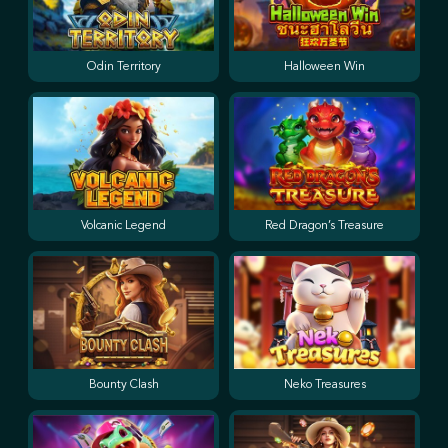
Odin Territory
Halloween Win
Volcanic Legend
Red Dragon’s Treasure
Bounty Clash
Neko Treasures