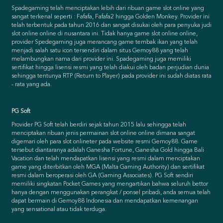
Spadegaming telah menciptakan lebih dari ribuan game slot online yang
sangat terkenal seperti : Fafafa, Fafafa2 hingga Golden Monkey. Provider ini
telah terbentuk pada tahun 2016 dan sangat disukai oleh para penyuka judi
slot online online di nusantara ini. Tidak hanya game slot online online,
provider Spedegaming juga merancang game tembak ikan yang telah
menjadi salah satu icon tersendiri dalam situs Gemoy88 yang telah
melambungkan nama dari provider ini. Spadegaming juga memiliki
sertifikat hingga lisensi resmi yang telah diakui oleh badan perjudian dunia
sehingga tentunya RTP (Return to Player) pada provider ini sudah diatas rata
- rata yang ada.
PG Soft
Provider PG Soft telah berdiri sejak tahun 2015 lalu sehingga telah
menciptakan ribuan jenis permainan slot online online dimana sangat
digemari oleh para slot onlineter pada website resmi Gemoy88. Game
tersebut diantaranya adalah Ganesha Fortune, Ganesha Gold hingga Bali
Vacation dan telah mendapatkan lisensi yang resmi dalam menciptakan
game yang diterbitkan oleh MGA (Malta Gaming Authority) dan sertifikat
resmi dalam beroperasi oleh GA (Gaming Associates). PG Soft sendiri
memiliki singkatan Pocket Games yang mengartikan bahwa seluruh bettor
hanya dengan menggunakan perangkat / ponsel pribadi, anda semua telah
dapat bermain di Gemoy88 Indonesia dan mendapatkan kemenangan
yang sensational atau tidak terduga.