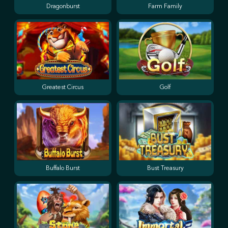
Dragonburst
Farm Family
Greatest Circus
Golf
Buffalo Burst
Bust Treasury