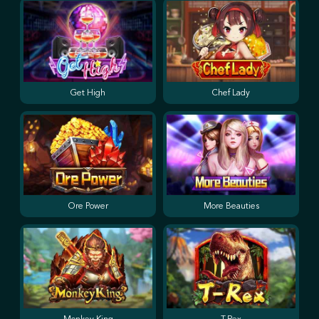
Get High
Chef Lady
Ore Power
More Beauties