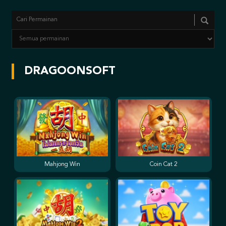
DRAGOONSOFT
Mahjong Win
Coin Cat 2