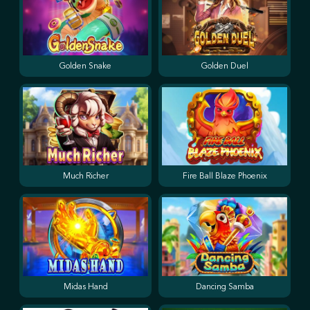
Golden Snake
Golden Duel
Much Richer
Fire Ball Blaze Phoenix
Midas Hand
Dancing Samba