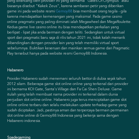
yang dirancang oleh provider ini yang bernama "Gates Of Olympus" atau
biasanya disebut "Kakek Zeus", karena sambaran petir yang diberikan
game ini pada website resmi
Gemoy88
bisa membuat orang tegila - gila
karena mendapatkan kemenangan yang maksimal. Pada game casino
online pragmatic yang paling diminati ialah Megawheel dan MegaRoulette.
Kedua game live casino online itu bisa mendapatkan perkalian yang
berlipat - lipat jika anda bermain dengan teliti. Sedangkan untuk virtual
sport dari pragmatic baru saja di rilis tahun 2021 ini, tidak kalah menarik
dibandingkan dengan provider lain yang telah memiliki virtual sport
sebelumnya. Buktikan keseruan dan mainkan semua game dari Pragmatic
Play tersebut hanya pada website resmi Gemoy88 Indonesia.
Habanero
Provider Habanero sudah menemani seluruh bettor di dubia sejak tahun
2012 silam. Beberapa game slot online online yang terkenal dari provider
ini bernama KOI Gate, Santa's Village dan Fa Cai Shen Deluxe. Game
itulah yang telah membuat nama provider ini terkenal dalam dunia
perjudian slot online online. Habanero juga terus menciptakan game slot
online online terbaru dan selalu melakukan update terhadap game yang
sudah diciptakan. Jadi, pastinya aman dan terpercaya bermain permainan
slot online online di Gemoy88 Indonesia yang bekerja sama dengan
Habanero indonesia.
Spadegaming