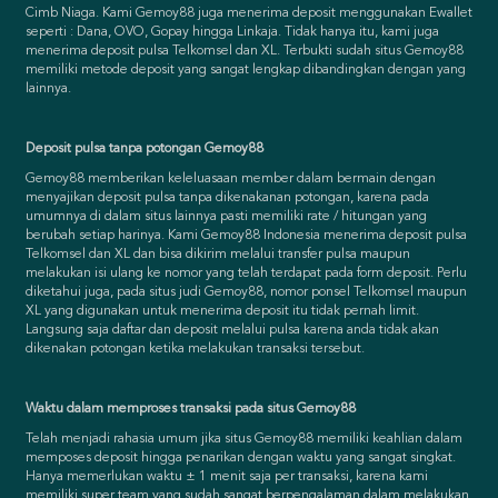
Cimb Niaga. Kami Gemoy88 juga menerima deposit menggunakan Ewallet
seperti : Dana, OVO, Gopay hingga Linkaja. Tidak hanya itu, kami juga
menerima deposit pulsa Telkomsel dan XL. Terbukti sudah situs Gemoy88
memiliki metode deposit yang sangat lengkap dibandingkan dengan yang
lainnya.
Deposit pulsa tanpa potongan Gemoy88
Gemoy88 memberikan keleluasaan member dalam bermain dengan
menyajikan deposit pulsa tanpa dikenakanan potongan, karena pada
umumnya di dalam situs lainnya pasti memiliki rate / hitungan yang
berubah setiap harinya. Kami Gemoy88 Indonesia menerima deposit pulsa
Telkomsel dan XL dan bisa dikirim melalui transfer pulsa maupun
melakukan isi ulang ke nomor yang telah terdapat pada form deposit. Perlu
diketahui juga, pada situs judi Gemoy88, nomor ponsel Telkomsel maupun
XL yang digunakan untuk menerima deposit itu tidak pernah limit.
Langsung saja daftar dan deposit melalui pulsa karena anda tidak akan
dikenakan potongan ketika melakukan transaksi tersebut.
Waktu dalam memproses transaksi pada situs Gemoy88
Telah menjadi rahasia umum jika situs Gemoy88 memiliki keahlian dalam
memposes deposit hingga penarikan dengan waktu yang sangat singkat.
Hanya memerlukan waktu ± 1 menit saja per transaksi, karena kami
memiliki super team yang sudah sangat berpengalaman dalam melakukan