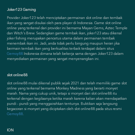
Joker123 Gaming
Provider Joker123 telah menciptakan permainan slot online dan tembak
ikan yang sangat disukai oleh para player di Indonesia. Game slot online
online yang terkenal dari provider ini bernama Mayan Gems, Aztec Temple
dan Witch's Brew. Sedangkan game tembak ikan, joker123 atau dikenal
joker fishing merupakan pencetus utama dalam permainan tembak
menembak ikan ini. Jadi, anda tidak perlu bingung maupun heran jika
bermain tembak ikan yang berkualitas terbaik terdapat dalam situs
Gemoy88
Indonesia dimana telah bekerja sama dengan Joker123 dalam
menyediakan permainan yang sangat menyenangkan ini.
slot online88
slot online88 mulai dikenal publik sejak 2021 dan telah memiliki game slot
online yang terkenal bernama Monkey Madness yang berarti monyet
marah. Nama yang cukup unik, tetapi si monyet dari slot online88 itu
terkenal dengan kegilaanya ketika marah karena kalian akan mendapatkan
pundi - pundi yang menggairahkan tentunya. Buktikan saja langsung
kegacoran si monyet yang diciptakan oleh slot online88 pada situs resmi
Gemoy88
.
ION