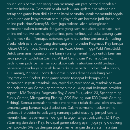
ribuan jenis permainan yang akan memanjakan para bettor di tanah air
tercinta Indonesia. Gemoy88 selalu melakukan update / pembaharuan
setiap ada game baru dirilis karena kami berusaha untuk memenuhi segala
kebutuhan dan kenyamanan semua player dalam bermain judi slot online
online pada situs Gemoy88. Kami juga terkenal akan kelengkapan
permainan dalam bermain dan game yang kami sediakan itu berupa : slot
online online, live casino, togel online, poker online, judi bola, sabung ayam
dan tembak ikan. Terdapat beberapa game slot online ternama dan paling
disukai oleh para bettor yang dirancang oleh provider Pragmatic Play berupa
: Gates Of Olympus, Sweet Bonanza, Aztec Gems hingga Wild West Gold.
Untuk permainan casino online banyak orang memilih juga untuk bermain
pada provider Evolution Gaming, Allbet Casino dan Pragmatic Casino.
Sedangkan pada permainan sportsbook dalam situs Gemoy88 terdapat
beberapa provider yang telah lama terkenal seperti : Sbobet, Saba Sports,
TF Gaming, Pinnacle Sports dan Virtual Sports dimana didukung oleh
Pragmatic dan Sbobet. Pada game arcade terdapat beberapa jenis
permainan seperti : tembak ikan, capit duit, capit boneka, tembak pesawat
dan bola tangkas. Game - game tersebut didukung dari beberapa provider
seperti : MM Tangkas, Pragmatic Play, Giocco Plus, Joker123, Spadegaming,
Funky Games, Microgaming Fishing, CQ9 Fishing, dan ICG (Iconic Gaming
Fishing). Semua persoalan tembak menembak telah dikuasai oleh provider
ternama yang barusan saja disebutkan. Dalam permainan poker online,
terdapat 3 provider terbaik yang namanya patut diacungi jempol karena
memiliki kualitas permainan dengan kategori sangat baik yaitu : IDN Play,
9Gaming dan Balak Play. Terdapat game sabung ayam juga yang didukung
oleh provider SVenus dengan tingkat kemenangan diatas rata - rata dari