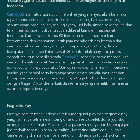
Daftar 8 Agen Situs Judi slot online Online Gemoy88 Terbaik 24jam di
Indonesia
Gemoy88
ialah situs judi slot online online yang menyediakan beraneka
ragam jenis permainan seperti : slot online online, live casino online,
sabung ayam, togel online, sabung ayam, judi bola hingga poker online dan
telah menjadi agen judi yang sudah dikenal luas oleh masyarakat
Indonesia. Karena kami Gemoy88 Indonesia selalu memberikan
kenyamanan dan keamanan untuk para member dalam bermain dari
semua aspek seperti pelayanan yang siap melayani 24 jam, dengan
kecepatan respon livechat di bawah 30 detik. Tidak hanya itu, proses
deposit maupun penarikan pada
Gemoy88
Indonesia hanya memerlukan
waktu di bawah 2 menit. Segala keunggulan itu, semua bisa anda rasakan
dan dapatkan hanya pada situs Gemoy88, karena kami memiliki customer
service yang handal serta berpengalaman dalam melakukan tugas dan
kewajibannya masing - masing. Gemoy88 juga telah berhasil bekerja sama
dengan 8 agen / provider terbaik dan ternama yang memiliki lisensi resmi
dalam beroperasional, yaitu :
Pragmatic Play
Pastinya para bettor di Indonesia telah mengenal provider Pragmatic Play
yang namanya telah melambung di seluruh seluk beluk dunia judi slot
online online. Pragmatic Play Indonesia pastinya menyajikan beberapa jenis
judi terbaik seperti : slot online online, live casino online dan judi bola.
Game paling diminati oleh para bettor di Indonesia yaitu judi slot online