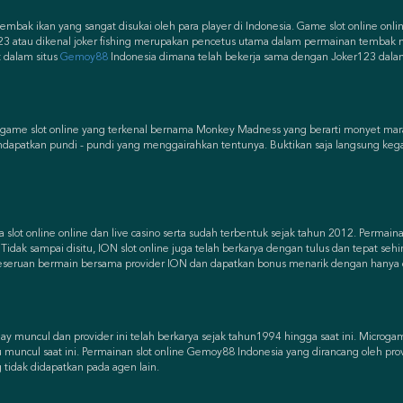
embak ikan yang sangat disukai oleh para player di Indonesia. Game slot online onl
3 atau dikenal joker fishing merupakan pencetus utama dalam permainan tembak m
t dalam situs
Gemoy88
Indonesia dimana telah bekerja sama dengan Joker123 dal
ki game slot online yang terkenal bernama Monkey Madness yang berarti monyet marah
dapatkan pundi - pundi yang menggairahkan tentunya. Buktikan saja langsung kegaco
 slot online online dan live casino serta sudah terbentuk sejak tahun 2012. Permaina
. Tidak sampai disitu, ION slot online juga telah berkarya dengan tulus dan tepat s
an keseruan bermain bersama provider ION dan dapatkan bonus menarik dengan hany
y muncul dan provider ini telah berkarya sejak tahun1994 hingga saat ini. Microgam
u muncul saat ini. Permainan slot online Gemoy88 Indonesia yang dirancang oleh prov
g tidak didapatkan pada agen lain.