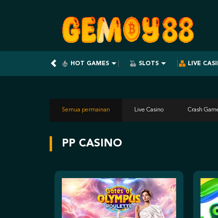
HOT GAMES
SLOTS
LIVE CAS
Semua permainan
Live Casino
Crash Gam
PP CASINO