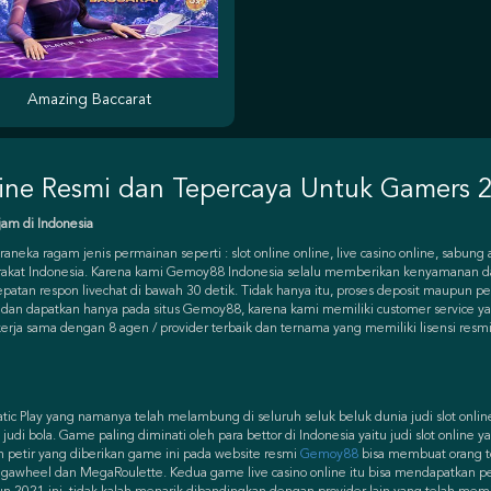
Amazing Baccarat
ne Resmi dan Tepercaya Untuk Gamers 
jam di Indonesia
raneka ragam jenis permainan seperti : slot online online, live casino online, sabung
syarakat Indonesia. Karena kami Gemoy88 Indonesia selalu memberikan kenyamana
patan respon livechat di bawah 30 detik. Tidak hanya itu, proses deposit maupun p
n dan dapatkan hanya pada situs Gemoy88, karena kami memiliki customer service 
ja sama dengan 8 agen / provider terbaik dan ternama yang memiliki lisensi resmi 
atic Play yang namanya telah melambung di seluruh seluk beluk dunia judi slot onlin
 dan judi bola. Game paling diminati oleh para bettor di Indonesia yaitu judi slot onli
 petir yang diberikan game ini pada website resmi
Gemoy88
bisa membuat orang t
gawheel dan MegaRoulette. Kedua game live casino online itu bisa mendapatkan perka