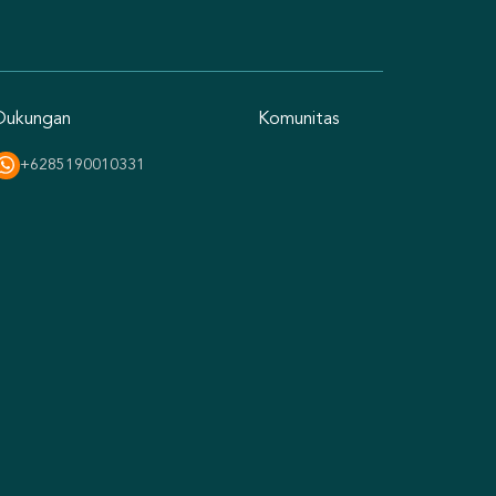
Dukungan
Komunitas
+6285190010331