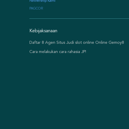
Partnership Kami
PAGCOR
Kebijaksanaan
Daftar 8 Agen Situs Judi slot online Online Gemoy8
Cara melakukan cara rahasia JP!