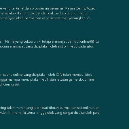
ine yang terkenal dari provider ini bernama Mayan Gems, Aztec
enembak ikan ini. Jadi, anda tidak perlu bingung maupun
am menyediakan permainan yang sangat menyenangkan ini.
. Nama yang cukup unik, tetapi si monyet dari slot online88 itu
ran si monyet yang diciptakan oleh slot online88 pada situs
n casino online yang diciptakan oleh ION telah menjadi idola
ehingga mampu menciptakan lebih dari ratusan game slot online
a di Gemoy88.
ing telah merancang lebih dari ribuan permainan slot online dan
ider ini memiliki tema hingga efek yang sangat disukai oleh para