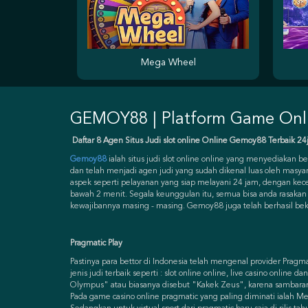
Mega Wheel
GEMOY88 | Platform Game Onli
Daftar 8 Agen Situs Judi slot online Online Gemoy88 Terbaik 24
Gemoy88
ialah situs judi slot online online yang menyediakan be
dan telah menjadi agen judi yang sudah dikenal luas oleh ma
aspek seperti pelayanan yang siap melayani 24 jam, dengan kece
bawah 2 menit. Segala keunggulan itu, semua bisa anda rasaka
kewajibannya masing - masing. Gemoy88 juga telah berhasil beker
Pragmatic Play
Pastinya para bettor di Indonesia telah mengenal provider Pragm
jenis judi terbaik seperti : slot online online, live casino online
Olympus" atau biasanya disebut "Kakek Zeus", karena sambaran
Pada game casino online pragmatic yang paling diminati ialah Me