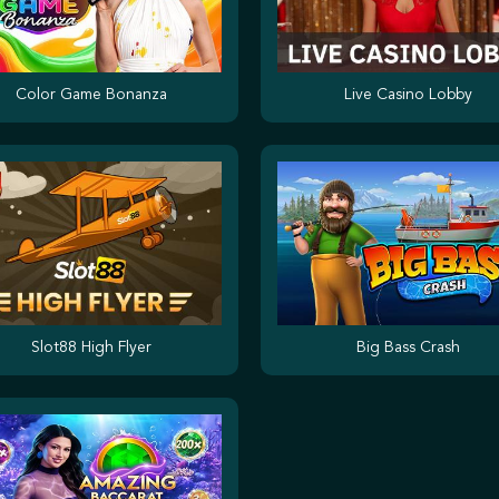
Color Game Bonanza
Live Casino Lobby
Slot88 High Flyer
Big Bass Crash