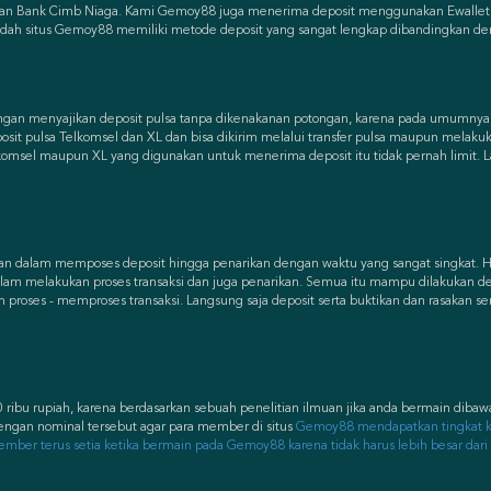
an Bank Cimb Niaga. Kami Gemoy88 juga menerima deposit menggunakan Ewallet sep
sudah situs Gemoy88 memiliki metode deposit yang sangat lengkap dibandingkan de
menyajikan deposit pulsa tanpa dikenakanan potongan, karena pada umumnya di da
t pulsa Telkomsel dan XL dan bisa dikirim melalui transfer pulsa maupun melakukan
komsel maupun XL yang digunakan untuk menerima deposit itu tidak pernah limit. La
ian dalam memposes deposit hingga penarikan dengan waktu yang sangat singkat. H
am melakukan proses transaksi dan juga penarikan. Semua itu mampu dilakukan den
proses - memproses transaksi. Langsung saja deposit serta buktikan dan rasakan s
0 ribu rupiah, karena berdasarkan sebuah penelitian ilmuan jika anda bermain dib
ngan nominal tersebut agar para member di situs
Gemoy88
mendapatkan tingkat ke
mber terus setia ketika bermain pada Gemoy88 karena tidak harus lebih besar dari