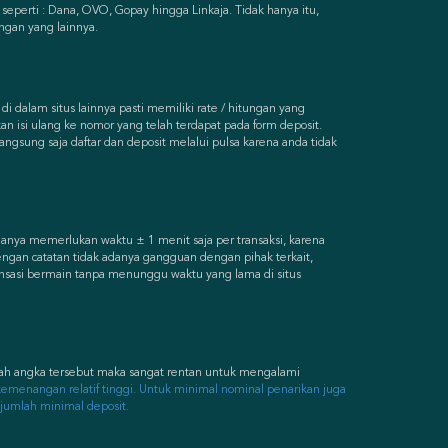
erti : Dana, OVO, Gopay hingga Linkaja. Tidak hanya itu,
ngan yang lainnya.
lam situs lainnya pasti memiliki rate / hitungan yang
 isi ulang ke nomor yang telah terdapat pada form deposit.
ngsung saja daftar dan deposit melalui pulsa karena anda tidak
anya memerlukan waktu ± 1 menit saja per transaksi, karena
gan catatan tidak adanya gangguan dengan pihak terkait,
ensasi bermain tanpa menunggu waktu yang lama di situs
awah angka tersebut maka sangat rentan untuk mengalami
menangan relatif tinggi. Untuk minimal nominal penarikan juga
 jumlah minimal deposit.