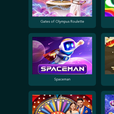
Gates of Olympus Roulette
Spaceman