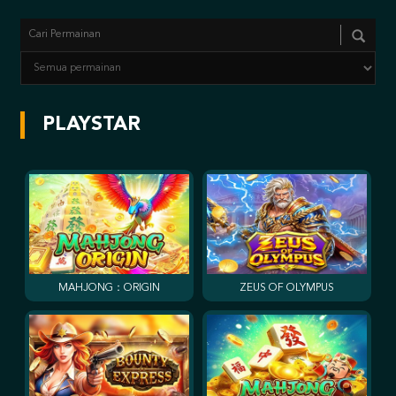
PLAYSTAR
MAHJONG：ORIGIN
ZEUS OF OLYMPUS