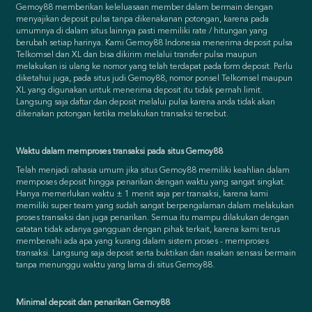
Gemoy88 memberikan keleluasaan member dalam bermain dengan
menyajikan deposit pulsa tanpa dikenakanan potongan, karena pada
umumnya di dalam situs lainnya pasti memiliki rate / hitungan yang
berubah setiap harinya. Kami Gemoy88 Indonesia menerima deposit pulsa
Telkomsel dan XL dan bisa dikirim melalui transfer pulsa maupun
melakukan isi ulang ke nomor yang telah terdapat pada form deposit. Perlu
diketahui juga, pada situs judi Gemoy88, nomor ponsel Telkomsel maupun
XL yang digunakan untuk menerima deposit itu tidak pernah limit.
Langsung saja daftar dan deposit melalui pulsa karena anda tidak akan
dikenakan potongan ketika melakukan transaksi tersebut.
Waktu dalam memproses transaksi pada situs Gemoy88
Telah menjadi rahasia umum jika situs Gemoy88 memiliki keahlian dalam
memposes deposit hingga penarikan dengan waktu yang sangat singkat.
Hanya memerlukan waktu ± 1 menit saja per transaksi, karena kami
memiliki super team yang sudah sangat berpengalaman dalam melakukan
proses transaksi dan juga penarikan. Semua itu mampu dilakukan dengan
catatan tidak adanya gangguan dengan pihak terkait, karena kami terus
membenahi ada apa yang kurang dalam sistem proses - memproses
transaksi. Langsung saja deposit serta buktikan dan rasakan sensasi bermain
tanpa menunggu waktu yang lama di situs Gemoy88.
Minimal deposit dan penarikan Gemoy88