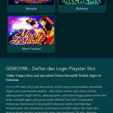
Vampire
Alchemy
Moon Festival
GEMOY88 - Daftar dan Login Playstar Slot
Daftar 8 Agen Situs Judi slot online Online Gemoy88 Terbaik 24jam di
Indonesia
Gemoy88
ialah situs judi slot online online yang menyediakan beraneka
ragam jenis permainan seperti : slot online online, live casino online,
sabung ayam, togel online, sabung ayam, judi bola hingga poker online dan
telah menjadi agen judi yang sudah dikenal luas oleh masyarakat
Indonesia. Karena kami Gemoy88 Indonesia selalu memberikan
kenyamanan dan keamanan untuk para member dalam bermain dari
semua aspek seperti pelayanan yang siap melayani 24 jam, dengan