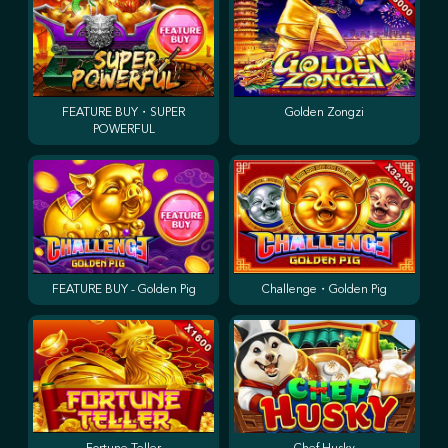
FEATURE BUY・SUPER
Golden Zongzi
POWERFUL
FEATURE BUY - Golden Pig
Challenge・Golden Pig