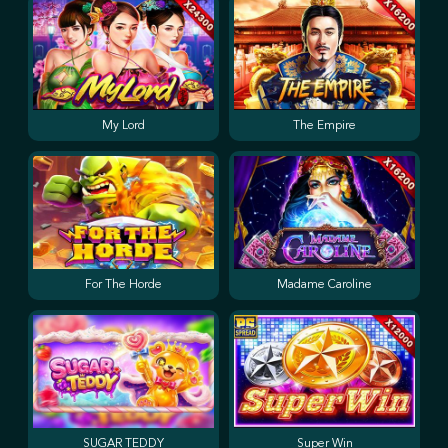
My Lord
The Empire
For The Horde
Madame Caroline
SUGAR TEDDY
Super Win