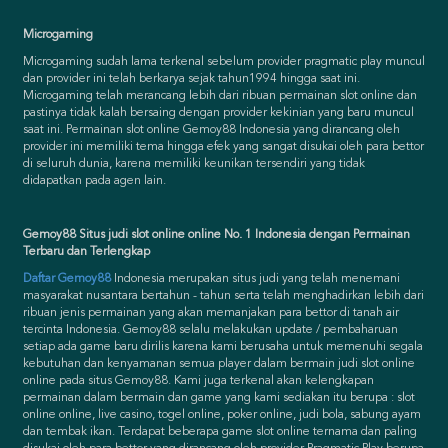
Microgaming
Microgaming sudah lama terkenal sebelum provider pragmatic play muncul
dan provider ini telah berkarya sejak tahun1994 hingga saat ini.
Microgaming telah merancang lebih dari ribuan permainan slot online dan
pastinya tidak kalah bersaing dengan provider kekinian yang baru muncul
saat ini. Permainan slot online Gemoy88 Indonesia yang dirancang oleh
provider ini memiliki tema hingga efek yang sangat disukai oleh para bettor
di seluruh dunia, karena memiliki keunikan tersendiri yang tidak
didapatkan pada agen lain.
Gemoy88 Situs judi slot online online No. 1 Indonesia dengan Permainan
Terbaru dan Terlengkap
Daftar Gemoy88
Indonesia merupakan situs judi yang telah menemani
masyarakat nusantara bertahun - tahun serta telah menghadirkan lebih dari
ribuan jenis permainan yang akan memanjakan para bettor di tanah air
tercinta Indonesia. Gemoy88 selalu melakukan update / pembaharuan
setiap ada game baru dirilis karena kami berusaha untuk memenuhi segala
kebutuhan dan kenyamanan semua player dalam bermain judi slot online
online pada situs Gemoy88. Kami juga terkenal akan kelengkapan
permainan dalam bermain dan game yang kami sediakan itu berupa : slot
online online, live casino, togel online, poker online, judi bola, sabung ayam
dan tembak ikan. Terdapat beberapa game slot online ternama dan paling