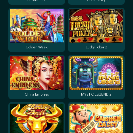
Fortune Teller
Chef Husky
Golden Week
Lucky Poker 2
China Empress
MYSTIC LEGEND 2