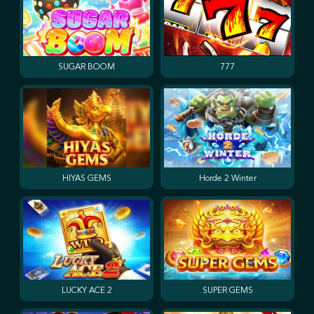
SUGAR BOOM
777
HIYAS GEMS
Horde 2 Winter
LUCKY ACE 2
SUPER GEMS