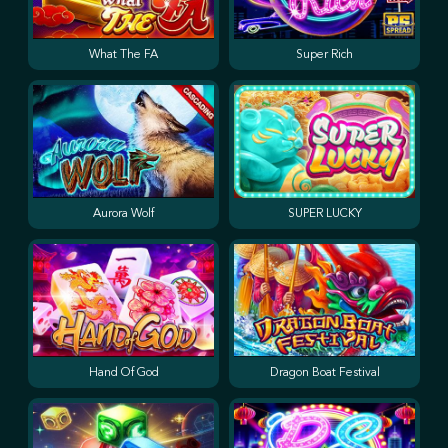
What The FA
Super Rich
Aurora Wolf
SUPER LUCKY
Hand Of God
Dragon Boat Festival