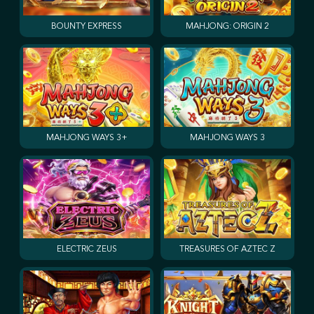
BOUNTY EXPRESS
MAHJONG: ORIGIN 2
MAHJONG WAYS 3+
MAHJONG WAYS 3
ELECTRIC ZEUS
TREASURES OF AZTEC Z