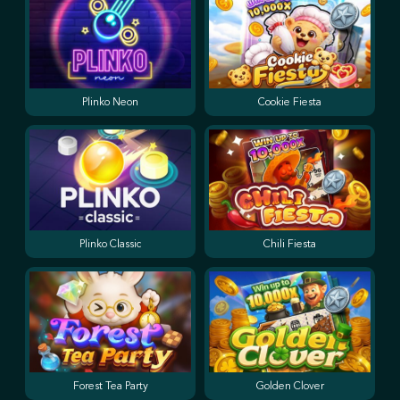
Plinko Neon
Cookie Fiesta
Plinko Classic
Chili Fiesta
Forest Tea Party
Golden Clover