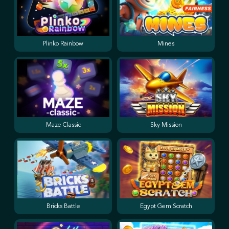
Plinko Rainbow
Mines
Maze Classic
Sky Mission
Bricks Battle
Egypt Gem Scratch