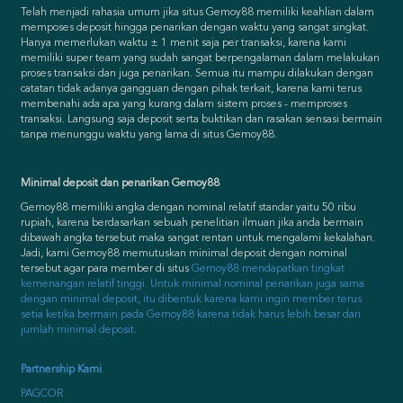
Telah menjadi rahasia umum jika situs Gemoy88 memiliki keahlian dalam
memposes deposit hingga penarikan dengan waktu yang sangat singkat.
Hanya memerlukan waktu ± 1 menit saja per transaksi, karena kami
memiliki super team yang sudah sangat berpengalaman dalam melakukan
proses transaksi dan juga penarikan. Semua itu mampu dilakukan dengan
catatan tidak adanya gangguan dengan pihak terkait, karena kami terus
membenahi ada apa yang kurang dalam sistem proses - memproses
transaksi. Langsung saja deposit serta buktikan dan rasakan sensasi bermain
tanpa menunggu waktu yang lama di situs Gemoy88.
Minimal deposit dan penarikan Gemoy88
Gemoy88 memiliki angka dengan nominal relatif standar yaitu 50 ribu
rupiah, karena berdasarkan sebuah penelitian ilmuan jika anda bermain
dibawah angka tersebut maka sangat rentan untuk mengalami kekalahan.
Jadi, kami Gemoy88 memutuskan minimal deposit dengan nominal
tersebut agar para member di situs
Gemoy88
mendapatkan tingkat
kemenangan relatif tinggi. Untuk minimal nominal penarikan juga sama
dengan minimal deposit, itu dibentuk karena kami ingin member terus
setia ketika bermain pada Gemoy88 karena tidak harus lebih besar dari
jumlah minimal deposit.
Partnership Kami
PAGCOR