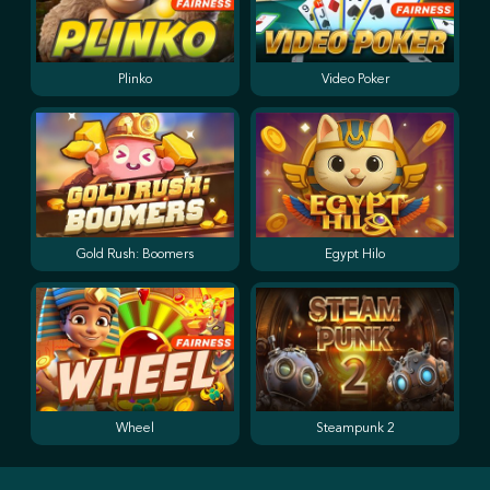
Plinko
Video Poker
Gold Rush: Boomers
Egypt Hilo
Wheel
Steampunk 2