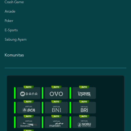
Crash Game
Arcade
Poker
E-Sports
Sabung Ayam
Komunitas