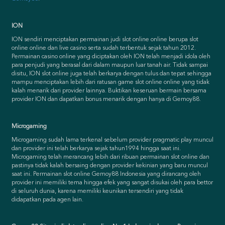
ION
ION sendiri menciptakan permainan judi slot online online berupa slot
online online dan live casino serta sudah terbentuk sejak tahun 2012.
Permainan casino online yang diciptakan oleh ION telah menjadi idola oleh
para penjudi yang berasal dari dalam maupun luar tanah air. Tidak sampai
disitu, ION slot online juga telah berkarya dengan tulus dan tepat sehingga
mampu menciptakan lebih dari ratusan game slot online online yang tidak
kalah menarik dari provider lainnya. Buktikan keseruan bermain bersama
provider ION dan dapatkan bonus menarik dengan hanya di Gemoy88.
Microgaming
Microgaming sudah lama terkenal sebelum provider pragmatic play muncul
dan provider ini telah berkarya sejak tahun1994 hingga saat ini.
Microgaming telah merancang lebih dari ribuan permainan slot online dan
pastinya tidak kalah bersaing dengan provider kekinian yang baru muncul
saat ini. Permainan slot online Gemoy88 Indonesia yang dirancang oleh
provider ini memiliki tema hingga efek yang sangat disukai oleh para bettor
di seluruh dunia, karena memiliki keunikan tersendiri yang tidak
didapatkan pada agen lain.