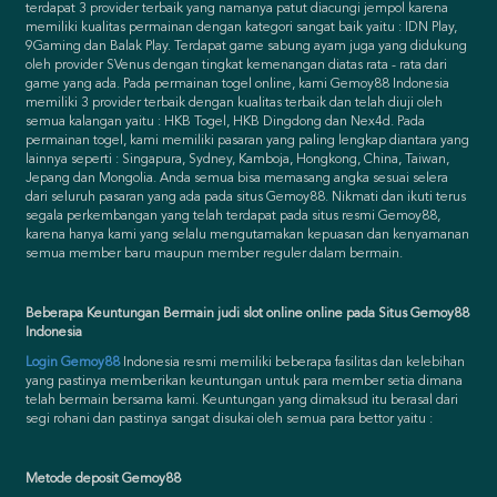
terdapat 3 provider terbaik yang namanya patut diacungi jempol karena
memiliki kualitas permainan dengan kategori sangat baik yaitu : IDN Play,
9Gaming dan Balak Play. Terdapat game sabung ayam juga yang didukung
oleh provider SVenus dengan tingkat kemenangan diatas rata - rata dari
game yang ada. Pada permainan togel online, kami Gemoy88 Indonesia
memiliki 3 provider terbaik dengan kualitas terbaik dan telah diuji oleh
semua kalangan yaitu : HKB Togel, HKB Dingdong dan Nex4d. Pada
permainan togel, kami memiliki pasaran yang paling lengkap diantara yang
lainnya seperti : Singapura, Sydney, Kamboja, Hongkong, China, Taiwan,
Jepang dan Mongolia. Anda semua bisa memasang angka sesuai selera
dari seluruh pasaran yang ada pada situs Gemoy88. Nikmati dan ikuti terus
segala perkembangan yang telah terdapat pada situs resmi Gemoy88,
karena hanya kami yang selalu mengutamakan kepuasan dan kenyamanan
semua member baru maupun member reguler dalam bermain.
Beberapa Keuntungan Bermain judi slot online online pada Situs Gemoy88
Indonesia
Login Gemoy88
Indonesia resmi memiliki beberapa fasilitas dan kelebihan
yang pastinya memberikan keuntungan untuk para member setia dimana
telah bermain bersama kami. Keuntungan yang dimaksud itu berasal dari
segi rohani dan pastinya sangat disukai oleh semua para bettor yaitu :
Metode deposit Gemoy88