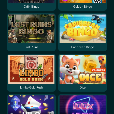
Odin Bingo
Golden Bingo
Lost Ruins
Caribbean Bingo
Limbo Gold Rush
Dice