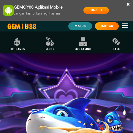
×
GEMOY88 Aplikasi Mobile
UNDUH
Jangan tampilkan lagi hari ini
MASUK
DAFTAR
HOT GAMES
SLOTS
LIVE CASINO
RACE