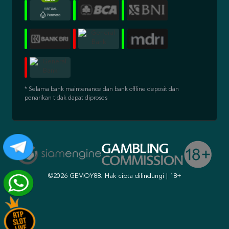
* Selama bank maintenance dan bank offline deposit dan
penarikan tidak dapat diproses
©2026 GEMOY88. Hak cipta dilindungi | 18+