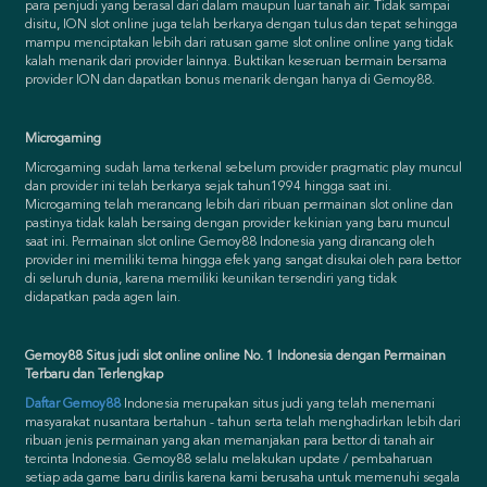
para penjudi yang berasal dari dalam maupun luar tanah air. Tidak sampai
disitu, ION slot online juga telah berkarya dengan tulus dan tepat sehingga
mampu menciptakan lebih dari ratusan game slot online online yang tidak
kalah menarik dari provider lainnya. Buktikan keseruan bermain bersama
provider ION dan dapatkan bonus menarik dengan hanya di Gemoy88.
Microgaming
Microgaming sudah lama terkenal sebelum provider pragmatic play muncul
dan provider ini telah berkarya sejak tahun1994 hingga saat ini.
Microgaming telah merancang lebih dari ribuan permainan slot online dan
pastinya tidak kalah bersaing dengan provider kekinian yang baru muncul
saat ini. Permainan slot online Gemoy88 Indonesia yang dirancang oleh
provider ini memiliki tema hingga efek yang sangat disukai oleh para bettor
di seluruh dunia, karena memiliki keunikan tersendiri yang tidak
didapatkan pada agen lain.
Gemoy88 Situs judi slot online online No. 1 Indonesia dengan Permainan
Terbaru dan Terlengkap
Daftar Gemoy88
Indonesia merupakan situs judi yang telah menemani
masyarakat nusantara bertahun - tahun serta telah menghadirkan lebih dari
ribuan jenis permainan yang akan memanjakan para bettor di tanah air
tercinta Indonesia. Gemoy88 selalu melakukan update / pembaharuan
setiap ada game baru dirilis karena kami berusaha untuk memenuhi segala