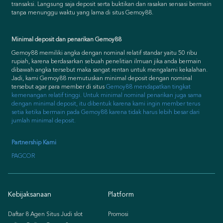
transaksi. Langsung saja deposit serta buktikan dan rasakan sensasi bermain
tanpa menunggu waktu yang lama di situs Gemoy88.
Minimal deposit dan penarikan Gemoy88
Gemoy88 memiliki angka dengan nominal relatif standar yaitu 50 ribu
rupiah, karena berdasarkan sebuah penelitian ilmuan jika anda bermain
dibawah angka tersebut maka sangat rentan untuk mengalami kekalahan.
Jadi, kami Gemoy88 memutuskan minimal deposit dengan nominal
tersebut agar para member di situs
Gemoy88
mendapatkan tingkat
kemenangan relatif tinggi. Untuk minimal nominal penarikan juga sama
dengan minimal deposit, itu dibentuk karena kami ingin member terus
setia ketika bermain pada Gemoy88 karena tidak harus lebih besar dari
jumlah minimal deposit.
Partnership Kami
PAGCOR
Kebijaksanaan
Platform
Daftar 8 Agen Situs Judi slot
Promosi