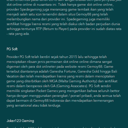
slot online online di nusantara ini. Tidak hanya game slot online online,
provider Spedegaming juga merancang game tembak ikan yang telah
menjadi salah satu icon tersendiri dalam situs Gemoy88 yang telah
melambungkan nama dari provider ini. Spadegaming juga memiliki
sertifikat hingga lisensi resmi yang telah diakui oleh badan perjudian dunia
sehingga tentunya RTP (Return to Player) pada provider ini sudah diatas rata
- rata yang ada.
PG Soft
Provider PG Soft telah berdiri sejak tahun 2015 lalu sehingga telah
menciptakan ribuan jenis permainan slot online online dimana sangat
digemari oleh para slot onlineter pada website resmi Gemoy88. Game
tersebut diantaranya adalah Ganesha Fortune, Ganesha Gold hingga Bali
Vacation dan telah mendapatkan lisensi yang resmi dalam menciptakan
game yang diterbitkan oleh MGA (Malta Gaming Authority) dan sertifikat
resmi dalam beroperasi oleh GA (Gaming Associates). PG Soft sendiri
memiliki singkatan Pocket Games yang mengartikan bahwa seluruh bettor
hanya dengan menggunakan perangkat / ponsel pribadi, anda semua telah
dapat bermain di Gemoy88 Indonesia dan mendapatkan kemenangan
yang sensational atau tidak terduga.
Joker123 Gaming