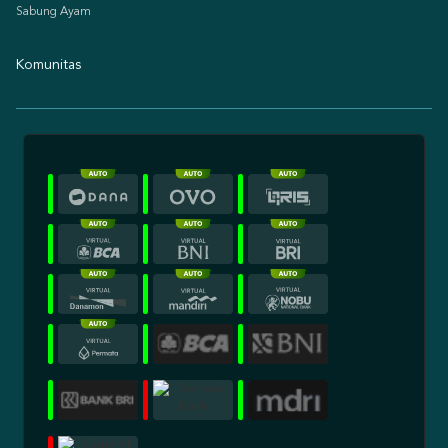
Sabung Ayam
Komunitas