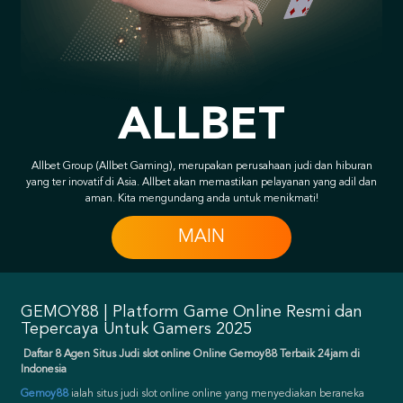
ALLBET
Allbet Group (Allbet Gaming), merupakan perusahaan judi dan hiburan
yang ter inovatif di Asia. Allbet akan memastikan pelayanan yang adil dan
aman. Kita mengundang anda untuk menikmati!
MAIN
GEMOY88 | Platform Game Online Resmi dan
Tepercaya Untuk Gamers 2025
Daftar 8 Agen Situs Judi slot online Online Gemoy88 Terbaik 24jam di
Indonesia
Gemoy88
ialah situs judi slot online online yang menyediakan beraneka